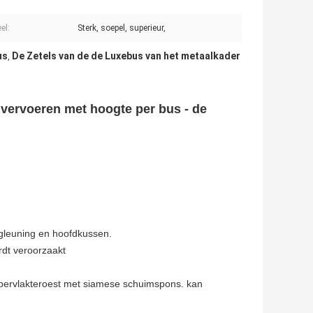
el:
Sterk, soepel, superieur,
us
De Zetels van de de Luxebus van het metaalkader
,
 vervoeren met hoogte per bus - de
ugleuning en hoofdkussen.
rdt veroorzaakt
oppervlakteroest met siamese schuimspons. kan