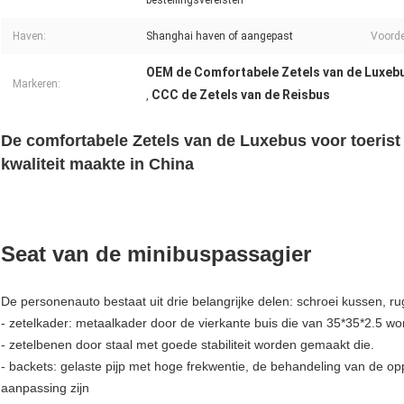
bestellingsvereisten
Haven:
Shanghai haven of aangepast
Voorde
OEM de Comfortabele Zetels van de Luxeb
Markeren:
CCC de Zetels van de Reisbus
,
De comfortabele Zetels van de Luxebus voor toerist
kwaliteit maakte in China
Seat van de minibuspassagier
De personenauto bestaat uit drie belangrijke delen: schroei kussen, r
-
zetel
kader: metaalkader door de vierkante buis die van 35*35*2.5 wo
-
zetelbenen door staal met goede stabiliteit worden gemaakt die.
- backets: gelaste pijp met hoge frekwentie, de behandeling van de 
aanpassing zijn