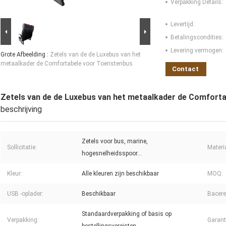
Verpakking Details:
Levertijd:
Betalingscondities:
Levering vermogen:
Grote Afbeelding :
Zetels van de de Luxebus van het
metaalkader de Comfortabele voor Toeristenbus
Contact
Zetels van de de Luxebus van het metaalkader de Comforta
beschrijving
Zetels voor bus, marine,
Sollicitatie:
Materi
hogesnelheidsspoor...
Kleur:
Alle kleuren zijn beschikbaar
MOQ:
USB -oplader:
Beschikbaar
Bacere
Standaardverpakking of basis op
Verpakking:
Garant