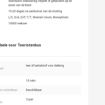
Standaard zeewaardig verpakt of gebaseerd op de
eisen van de klant
15-20 dagen na aankomst van de storting
L/C, D/A, D/P, T/T, Western Union, MoneyGram
10000 reeksen
bele voor Toeristenbus
leer of textielstof voor dekking
aal:
10 sets
st verstelbaar:
Beschikbaar
3 jaar
ie: