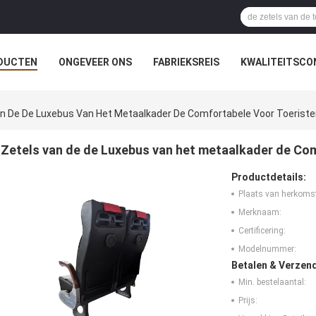
DUCTEN
ONGEVEER ONS
FABRIEKSREIS
KWALITEITSCO
an De De Luxebus Van Het Metaalkader De Comfortabele Voor Toerist
Zetels van de de Luxebus van het metaalkader de Co
Productdetails:
Plaats van herkoms
Merknaam:
Certificering:
Modelnummer:
Betalen & Verzen
Min. bestelaantal:
Prijs: