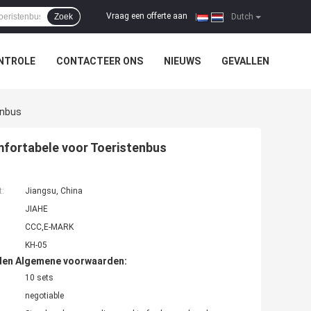
Vraag een offerte aan
Zoek
|
Dutch
NTROLE
CONTACTEER ONS
NIEUWS
GEVALLEN
enbus
mfortabele voor Toeristenbus
t:
Jiangsu, China
JIAHE
CCC,E-MARK
KH-05
den Algemene voorwaarden:
10 sets
negotiable