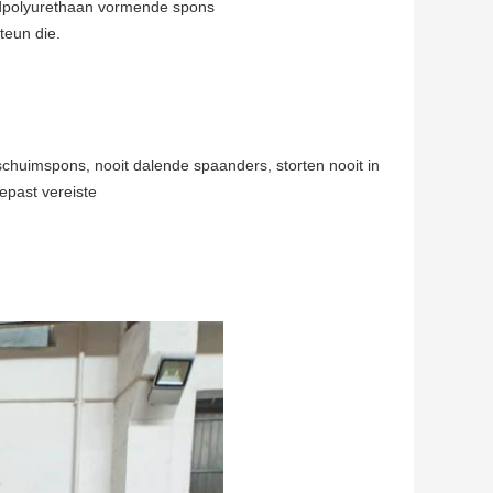
ardpolyurethaan vormende spons
teun die.
schuimspons, nooit dalende spaanders, storten nooit in
epast vereiste