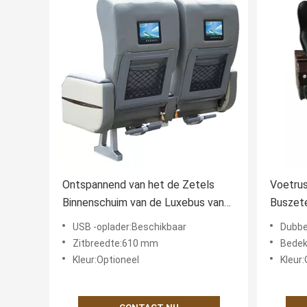
Ontspannend van het de Zetels
Voetrus
Binnenschuim van de Luxebus van
Buszete
het de Spons Menselijke Lichaam
Zijleun
USB -oplader:Beschikbaar
Dubbele
de Techniekontwerp
Antiroe
Zitbreedte:610 mm
Bedek
Kleur:Optioneel
Kleur: