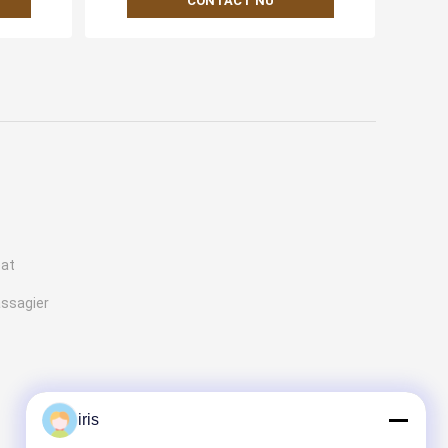
CONTACT NU
eat
assagier
iris