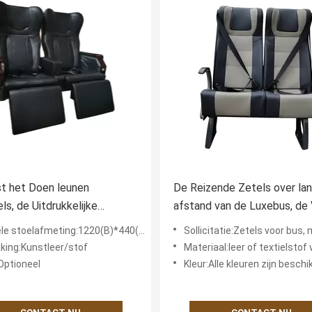
t het Doen leunen
De Reizende Zetels over la
ls, de Uitdrukkelijke
afstand van de Luxebus, de
ing Bautiful van Buszetels
van Bas Transnasional Seat 
 stoelafmeting:1220(B)*440(D)*1100(H)mm
Sollicitatie:Zetels voor bus, marine, hogesnel
st
vertrager
king:Kunstleer/stof
Materiaal:leer of textielstof voo
Optioneel
Kleur:Alle kleuren zijn besch