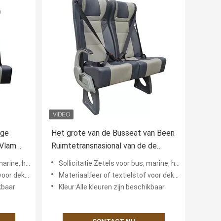
nge
Het grote van de Busseat van Been
 Vlam
Ruimtetransnasional van de de
-
Luchtlente Regelbare Achter
heidsspoor...
Sollicitatie:Zetels voor bus, marine, hogesnelheidsspoor...
Aantrekkelijke Ontwerp
r dekking
Materiaal:leer of textielstof voor dekking
ikbaar
Kleur:Alle kleuren zijn beschikbaar