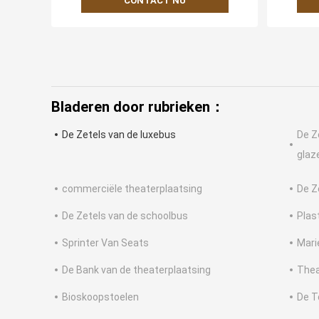
CONTACT NU
Bladeren door rubrieken：
De Zetels van de luxebus
De Z
glaz
commerciële theaterplaatsing
De Z
De Zetels van de schoolbus
Plas
Sprinter Van Seats
Mari
De Bank van de theaterplaatsing
Thea
Bioskoopstoelen
De T