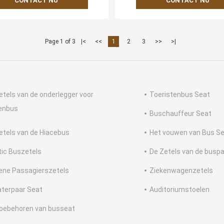
CONTACT NU
CONTACT NU
Page 1 of 3
|<
<<
1
2
3
>>
>|
etels van de onderlegger voor
Toeristenbus Seat
enbus
Buschauffeur Seat
etels van de Hiacebus
Het vouwen van Bus S
tic Buszetels
De Zetels van de busp
ene Passagierszetels
Ziekenwagenzetels
terpaar Seat
Auditoriumstoelen
oebehoren van busseat