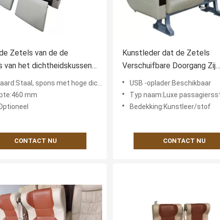
de Zetels van de de
Kunstleder dat de Zetels
 van het dichtheidskussen,
Verschuifbare Doorgang Zij
structuur van het het
Duurzaam Seat behandelt v
taal, spons met hoge dichtheid, kunstleer of stoffen doek
USB -oplader:Beschikbaar
der van Buszetels Sterke
Luxebus
epte:460 mm
Typ naam:Luxe passagiersstoel voor busine
Optioneel
Bedekking:Kunstleer/stof
CONTACT NU
CONTACT NU