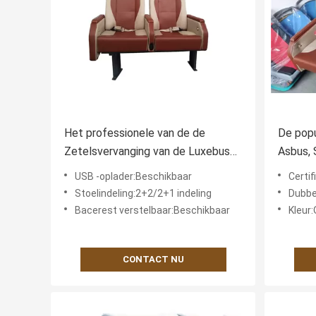
Het professionele van de de
De popu
Zetelsvervanging van de Luxebus
Asbus, 
Auto de Delen Stabiele
weersta
USB -oplader:Beschikbaar
Certi
Gemakkelijke Doen leunen
Reizige
Stoelindeling:2+2/2+1 indeling
Dubbele
Bacerest verstelbaar:Beschikbaar
Kleur:
CONTACT NU