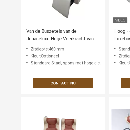
Van de Buszetels van de
Hoog - 
douaneluxe Hoge Veerkracht van
Luxebus
Comfotable de
de Luxe
Zitdiepte:460 mm
Standaard:S
Universele Regelbare
Staalka
Kleur:Optioneel
Zitdi
Standaard:Staal, spons met hoge dichtheid, kunstleer of stoffen doek
Kleur:
CONTACT NU