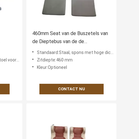
460mm Seat van de Buszetels van
de Dieptebus van de de
an de
Slijtageweerstand de Hoge
Standaard:Staal, spons met hoge dichtheid, kunstleer of stoffen doek
Aangepaste Kleur
ss touringcar
Zitdiepte:460 mm
Kleur:Optioneel
CONTACT NU