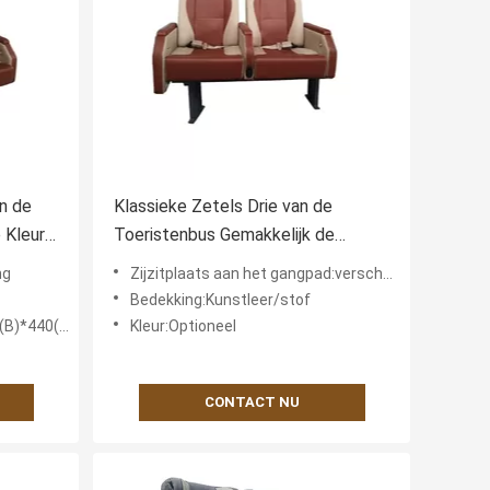
n de
Klassieke Zetels Drie van de
 Kleur
Toeristenbus Gemakkelijk de
Installatie Ergonomisch Ontwerp
ng
Zijzitplaats aan het gangpad:verschuifbaar
van de PuntVeiligheidsgordel
Bedekking:Kunstleer/stof
)*1100(H)mm
Kleur:Optioneel
CONTACT NU