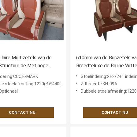
laire Multizetels van de
610mm van de Buszetels va
Structuur de Met hoge
Breedteluxe de Bruine Witte
nd van Seat van de
met OEM ODM de Dienst
ficering:CCC,E-MARK
Stoelindeling:2+2/2+1 indeli
rsbus
 stoelafmeting:1220(B)*440(D)*1100(H)mm
Zitbreedte:KH-09A
Optioneel
Dubbele stoelafmeting:1220(B)*440(D
CONTACT NU
CONTACT NU