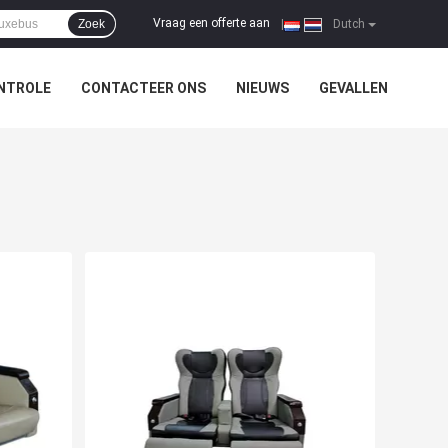
Vraag een offerte aan
Zoek
|
Dutch
NTROLE
CONTACTEER ONS
NIEUWS
GEVALLEN