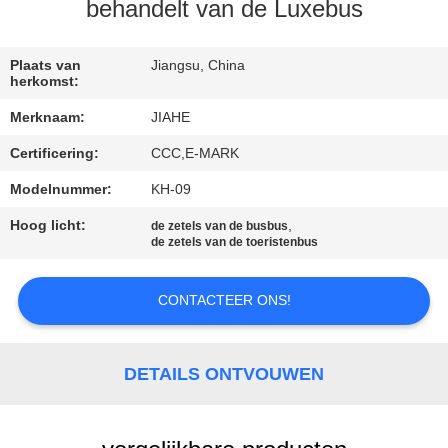
CONTACTEER
behandelt van de Luxebus
ONS
Plaats van
Jiangsu, China
herkomst:
NIEUWS
Merknaam:
JIAHE
Certificering:
CCC,E-MARK
GEVALLEN
Modelnummer:
KH-09
SITEMAP
Hoog licht:
,
de zetels van de busbus
de zetels van de toeristenbus
PRIVACY
CONTACTEER ONS!
POLICY
DETAILS ONTVOUWEN