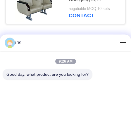
Duurzaam Seat
negotiable MOQ:10 sets
behandelt van de
CONTACT
Luxebus
populaire categorieën
Alle
iris
De Zetels van de
9:26 AM
De Zetels van de
onderlegger voor
luxebus
glazenbus
Good day, what product are you looking for?
Toeristenbus Seat
Buschauffeur Seat
commerciële
De Zetels van de
theaterplaatsing
Hiacebus