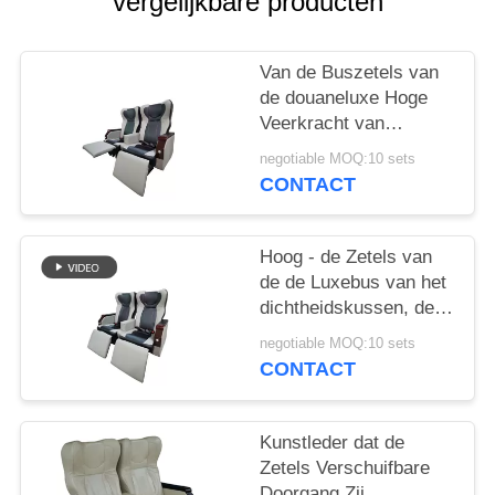
vergelijkbare producten
Van de Buszetels van
de douaneluxe Hoge
Veerkracht van
Comfotable de
negotiable MOQ:10 sets
Universele Regelbare
CONTACT
Hoog - de Zetels van
de de Luxebus van het
dichtheidskussen, de
Luxestructuur van het
negotiable MOQ:10 sets
het Staalkader van
CONTACT
Buszetels Sterke
Kunstleder dat de
Zetels Verschuifbare
Doorgang Zij