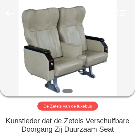
2026
Jiangsu
Golbond
Precision
Co.,
Ltd..
All
Rights
HUIS
Reserved.
PRODUCTEN
ONGEVEER
ONS
FABRIEKSREIS
De Zetels van de luxebus
KWALITEITSCONTROLE
Kunstleder dat de Zetels Verschuifbare
Doorgang Zij Duurzaam Seat