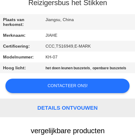
CONTACTEER
Reizigersbus het Stikken
ONS
Plaats van
Jiangsu, China
herkomst:
NIEUWS
Merknaam:
JIAHE
Certificering:
CCC,TS16949,E-MARK
GEVALLEN
Modelnummer:
KH-07
SITEMAP
Hoog licht:
,
het doen leunen buszetels
openbare buszetels
PRIVACY
CONTACTEER ONS!
POLICY
DETAILS ONTVOUWEN
vergelijkbare producten