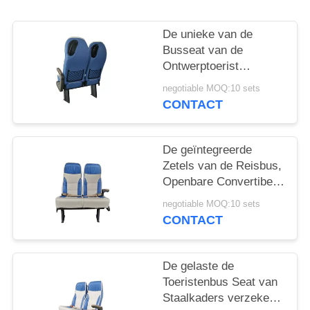
De unieke van de
Busseat van de
Ontwerptoerist
Besparing van de
negotiable MOQ:10 sets
Voorwaarden Nieuwe
CONTACT
Convertibele Sapce
De geïntegreerde
Zetels van de Reisbus,
Openbare Convertibele
Hoge de
negotiable MOQ:10 sets
Veiligheidsclassificatie
CONTACT
van Buszetels
De gelaste de
Toeristenbus Seat van
Staalkaders verzekert