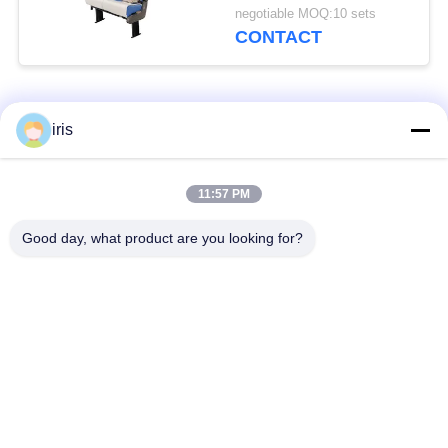
Maximumcomfort Hoog
negotiable MOQ:10 sets
Achterontwerp
CONTACT
populaire categorieën
Alle
iris
De Zetels van de
11:57 PM
De Zetels van de
onderlegger voor
luxebus
glazenbus
Good day, what product are you looking for?
Toeristenbus Seat
Buschauffeur Seat
commerciële
De Zetels van de
theaterplaatsing
Hiacebus
Het vouwen van Bus
De Zetels van de