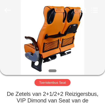
2026
Jiangsu
Golbond
Precision
Co.,
Ltd..
All
Rights
HUIS
Reserved.
PRODUCTEN
ONGEVEER
ONS
FABRIEKSREIS
Toeristenbus Seat
KWALITEITSCONTROLE
De Zetels van 2+1/2+2 Reizigersbus,
VIP Dimond van Seat van de