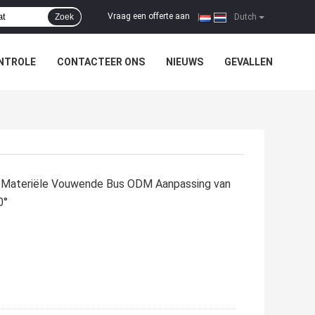
Vraag een offerte aan
Zoek
|
Dutch
NTROLE
CONTACTEER ONS
NIEUWS
GEVALLEN
e Materiële Vouwende Bus ODM Aanpassing van
0°