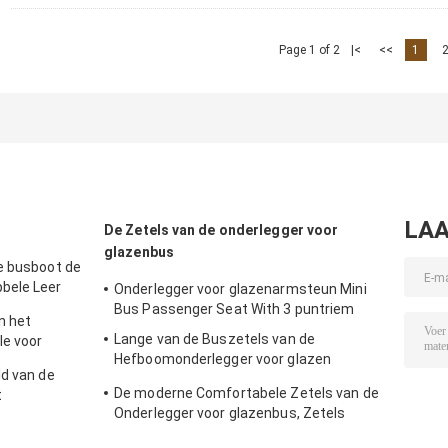
Page 1 of 2
|<
<<
1
LAA
De Zetels van de onderlegger voor
glazenbus
e busboot de
bele Leer
Onderlegger voor glazenarmsteun Mini
Bus Passenger Seat With 3 puntriem
n het
Lange van de Buszetels van de
e voor
Hefboomonderlegger voor glazen
ld van de
Vouwbare Regelbare de Armsteun
De moderne Comfortabele Zetels van de
t
Intrekbare Veiligheidsgordel
Onderlegger voor glazenbus, Zetels
960*440*1150mm van de Reizigersbus