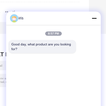
2
>>
>|
iris
8:57 PM
Good day, what product are you looking 
for?
T BERICHT ACHTER