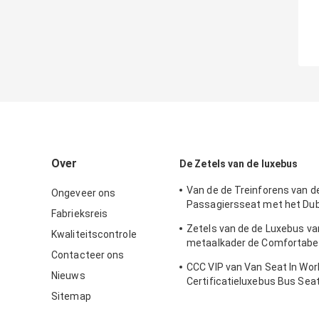
Over
De Zetels van de luxebus
Van de de Treinforens van d
Ongeveer ons
Passagiersseat met het Dub
Fabrieksreis
van de Fluweelstof
Zetels van de de Luxebus va
Kwaliteitscontrole
metaalkader de Comfortabel
Contacteer ons
Toeristenbus
CCC VIP van Van Seat In Wor
Nieuws
Certificatieluxebus Bus Sea
Sitemap