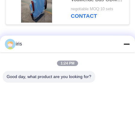
Aanpassing van de de
negotiable MOQ:10 sets
Dienst Aanvaardbare
CONTACT
Hoek 40°
populaire categorieën
Alle
iris
De Zetels van de
1:24 PM
De Zetels van de
onderlegger voor
luxebus
glazenbus
Good day, what product are you looking for?
Toeristenbus Seat
Buschauffeur Seat
commerciële
De Zetels van de
theaterplaatsing
Hiacebus