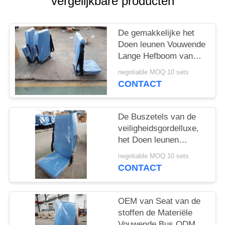
vergelijkbare producten
De gemakkelijke het
Doen leunen Vouwende
Lange Hefboom van
Busseat bij Muur zette
negotiable MOQ:10 sets
Zijstaalvoetstukken G
CONTACT
op
De Buszetels van de
veiligheidsgordelluxe,
het Doen leunen
Buszetels Multi -
negotiable MOQ:10 sets
Functionele Armsteun
CONTACT
OEM van Seat van de
stoffen de Materiële
Vouwende Bus ODM