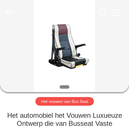
2026
Jiangsu
Golbond
Precision
Co.,
Ltd..
All
Rights
HUIS
Reserved.
PRODUCTEN
ONGEVEER
ONS
FABRIEKSREIS
Het vouwen van Bus Seat
KWALITEITSCONTROLE
Het automobiel het Vouwen Luxueuze
Ontwerp die van Busseat Vaste