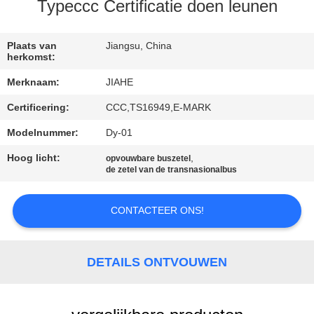
CONTACTEER
Typeccc Certificatie doen leunen
ONS
Plaats van
Jiangsu, China
herkomst:
NIEUWS
Merknaam:
JIAHE
Certificering:
CCC,TS16949,E-MARK
GEVALLEN
Modelnummer:
Dy-01
SITEMAP
Hoog licht:
,
opvouwbare buszetel
de zetel van de transnasionalbus
PRIVACY
CONTACTEER ONS!
POLICY
DETAILS ONTVOUWEN