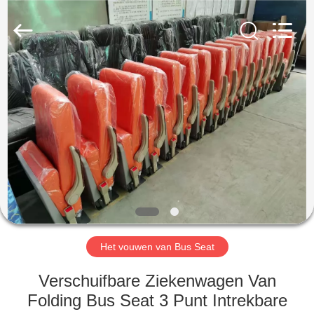
2026
Jiangsu
Golbond
Precision
Co.,
Ltd..
All
Rights
HUIS
Reserved.
PRODUCTEN
ONGEVEER
ONS
FABRIEKSREIS
Het vouwen van Bus Seat
KWALITEITSCONTROLE
Verschuifbare Ziekenwagen Van
Folding Bus Seat 3 Punt Intrekbare