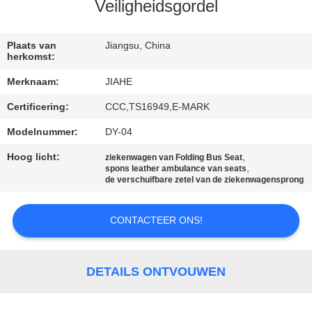
CONTACTEER
Veiligheidsgordel
ONS
Plaats van
Jiangsu, China
herkomst:
NIEUWS
Merknaam:
JIAHE
Certificering:
CCC,TS16949,E-MARK
GEVALLEN
Modelnummer:
DY-04
SITEMAP
Hoog licht:
,
ziekenwagen van Folding Bus Seat
,
spons leather ambulance van seats
de verschuifbare zetel van de ziekenwagensprong
PRIVACY
POLICY
CONTACTEER ONS!
DETAILS ONTVOUWEN