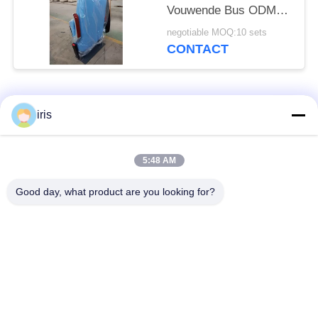
Vouwende Bus ODM
Aanpassing van de de
negotiable MOQ:10 sets
Dienst Aanvaardbare
CONTACT
Hoek 40°
populaire categorieën
Alle
iris
De Zetels van de
5:48 AM
De Zetels van de
onderlegger voor
luxebus
glazenbus
Good day, what product are you looking for?
Toeristenbus Seat
Buschauffeur Seat
commerciële
De Zetels van de
theaterplaatsing
Hiacebus