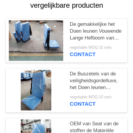
vergelijkbare producten
De gemakkelijke het
Doen leunen Vouwende
Lange Hefboom van
Busseat bij Muur zette
negotiable MOQ:10 sets
Zijstaalvoetstukken G
CONTACT
op
De Buszetels van de
veiligheidsgordelluxe,
het Doen leunen
Buszetels Multi -
negotiable MOQ:10 sets
Functionele Armsteun
CONTACT
OEM van Seat van de
stoffen de Materiële