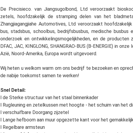
De Precisieco. van Jiangsugolbond, Ltd veroorzaakt bioskoop
zetels, hoofdzakelijk de stramping delen van het bladmet
Zhangjiagangjiahe Automotives, Ltd veroorzaakt hoofdzakelijk
bus, stadsbus, schoolbus, bedrijfsbusbus, medische busbus 
onderzoek en ontwikkelingsmogelijkheden, en de producten zi
DFAC, JAC, KINGLONG, SHANGRAO-BUS (B-ENERGIE) in onze loka
Azië, Noord-Amerika, Europa wordt uitgevoerd.
Wij heten u welkom warm om ons bedrijf te bezoeken en oprec
de nabije toekomst samen te werken!
Snel Detail:
l de Sterke structuur van het staal binnenkader
l Rugleuning en zetelkussen met hoogte - het schuim van het 
l verschuifbare Doorgang zijzetel
l Lange hefboom aan muur opgezette kant voor het gemakkelij
l Regelbare armsteun