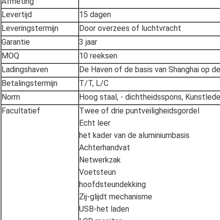
Afmeting
Levertijd
15 dagen
Leveringstermijn
Door overzees of luchtvracht
Garantie
3 jaar
MOQ
10 reeksen
Ladingshaven
De Haven of de basis van Shanghai op de
Betalingstermijn
T/T, L/C
Norm
Hoog staal, - dichtheidsspons, Kunstled
Facultatief
Twee of drie puntveiligheidsgordel
Echt leer
het kader van de aluminiumbasis
Achterhandvat
Netwerkzak
Voetsteun
hoofdsteundekking
Zij-glijdt mechanisme
USB-het laden