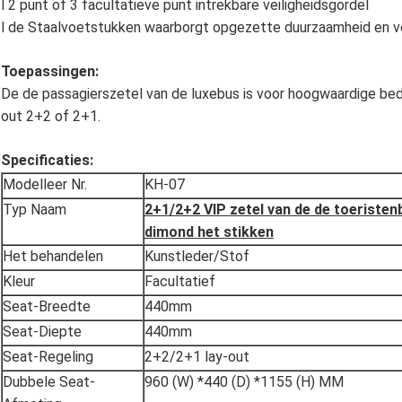
l 2 punt of 3 facultatieve punt intrekbare veiligheidsgordel
l de Staalvoetstukken waarborgt opgezette duurzaamheid en ve
Toepassingen:
De de passagierszetel van de luxebus is voor hoogwaardige bedri
out 2+2 of 2+1.
Specificaties:
Modelleer Nr.
KH-07
Typ Naam
2+1/2+2 VIP zetel van de de toeristen
dimond het stikken
Het behandelen
Kunstleder/Stof
Kleur
Facultatief
Seat-Breedte
440mm
Seat-Diepte
440mm
Seat-Regeling
2+2/2+1 lay-out
Dubbele Seat-
960 (W) *440 (D) *1155 (H) MM