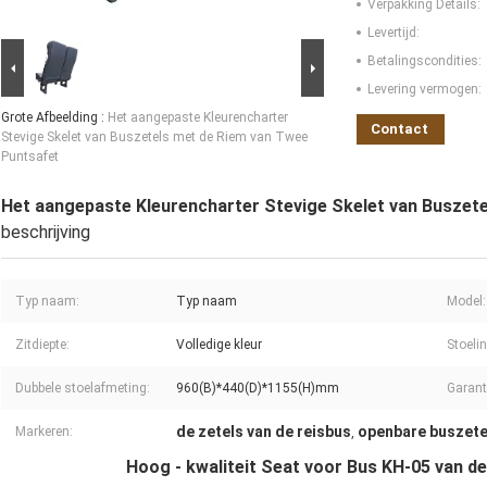
Verpakking Details:
Levertijd:
Betalingscondities:
Levering vermogen:
Grote Afbeelding :
Het aangepaste Kleurencharter
Contact
Stevige Skelet van Buszetels met de Riem van Twee
Puntsafet
Het aangepaste Kleurencharter Stevige Skelet van Buszet
beschrijving
Typ naam:
Typ naam
Model:
Zitdiepte:
Volledige kleur
Stoelin
Dubbele stoelafmeting:
960(B)*440(D)*1155(H)mm
Garant
de zetels van de reisbus
openbare buszete
Markeren:
,
Hoog - kwaliteit Seat voor Bus KH-05 van d