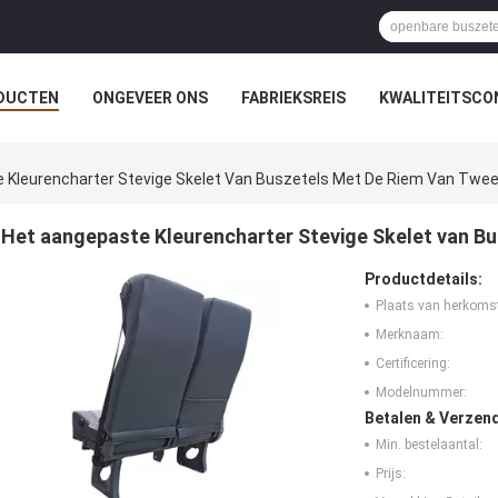
DUCTEN
ONGEVEER ONS
FABRIEKSREIS
KWALITEITSCO
 Kleurencharter Stevige Skelet Van Buszetels Met De Riem Van Twe
Het aangepaste Kleurencharter Stevige Skelet van B
Productdetails:
Plaats van herkoms
Merknaam:
Certificering:
Modelnummer:
Betalen & Verzen
Min. bestelaantal:
Prijs: