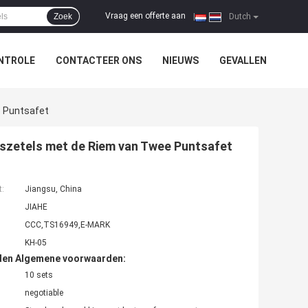
Vraag een offerte aan
Zoek
|
Dutch
NTROLE
CONTACTEER ONS
NIEUWS
GEVALLEN
e Puntsafet
uszetels met de Riem van Twee Puntsafet
t:
Jiangsu, China
JIAHE
CCC,TS16949,E-MARK
KH-05
den Algemene voorwaarden:
10 sets
negotiable