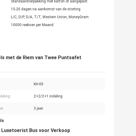
Standaardverpakking met karton of aangepast
15-20 dagen na aankomst van de storting
L/C, D/P, D/A, T/T, Western Union, MoneyGram
10000 reeksen per Maand
els met de Riem van Twee Puntsafet
KH-05
deling:
2+2/2+1 indeling
ie:
3 jaar
ls
e Luxetoerist Bus voor Verkoop