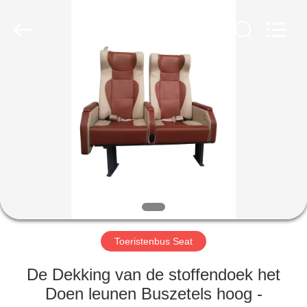
2026
Jiangsu
Golbond
Precision
Co.,
Ltd..
All
Rights
HUIS
Reserved.
PRODUCTEN
ONGEVEER
ONS
FABRIEKSREIS
Toeristenbus Seat
KWALITEITSCONTROLE
De Dekking van de stoffendoek het
Doen leunen Buszetels hoog -