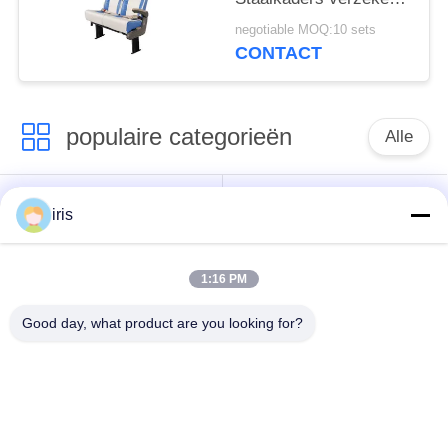
Maximumcomfort Hoog
negotiable MOQ:10 sets
Achterontwerp
CONTACT
populaire categorieën
Alle
De Zetels van de
De Zetels van de
iris
onderlegger voor
luxebus
glazenbus
1:16 PM
Toeristenbus Seat
Buschauffeur Seat
Good day, what product are you looking for?
commerciële
De Zetels van de
theaterplaatsing
Hiacebus