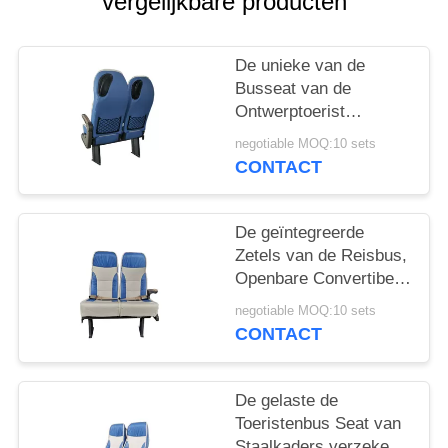
vergelijkbare producten
De unieke van de
Busseat van de
Ontwerptoerist
Besparing van de
negotiable MOQ:10 sets
Voorwaarden Nieuwe
CONTACT
Convertibele Sapce
De geïntegreerde
Zetels van de Reisbus,
Openbare Convertibele
Hoge de
negotiable MOQ:10 sets
Veiligheidsclassificatie
CONTACT
van Buszetels
De gelaste de
Toeristenbus Seat van
Staalkaders verzekert