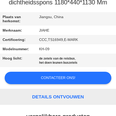
CONTACTEER
dichtheidsspons 1180*440*1130 Mm
ONS
Plaats van
Jiangsu, China
herkomst:
NIEUWS
Merknaam:
JIAHE
Certificering:
CCC,TS16949,E-MARK
GEVALLEN
Modelnummer:
KH-09
SITEMAP
Hoog licht:
,
de zetels van de reisbus
het doen leunen buszetels
PRIVACY
CONTACTEER ONS!
POLICY
DETAILS ONTVOUWEN