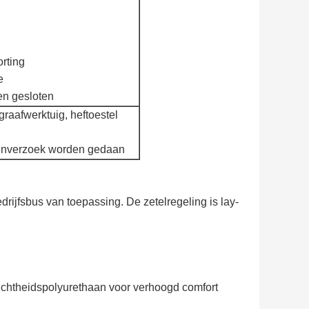
rting
e
en gesloten
graafwerktuig, heftoestel
ntenverzoek worden gedaan
ijfsbus van toepassing. De zetelregeling is lay-
dichtheidspolyurethaan voor verhoogd comfort