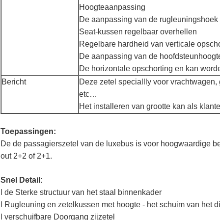
Hoogteaanpassing
De aanpassing van de rugleuningshoek
Seat-kussen regelbaar overhellen
Regelbare hardheid van verticale opscho
De aanpassing van de hoofdsteunhoogt
De horizontale opschorting en kan word
Bericht
Deze zetel speciallly voor vrachtwagen, 
etc…
Het installeren van grootte kan als kla
Toepassingen:
De de passagierszetel van de luxebus is voor hoogwaardige bedr
out 2+2 of 2+1.
Snel Detail:
l de Sterke structuur van het staal binnenkader
l Rugleuning en zetelkussen met hoogte - het schuim van het 
l verschuifbare Doorgang zijzetel