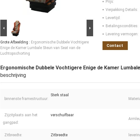
Prijs:
Verpakking Details:
Levertijd:
Betalingscondities:
Levering vermogen:
Grote Afbeelding :
Ergonomische Dubbele Vochtigere
Contact
Enige de Kamer Lumbale Steun van Seat van de
Luchtopschorting
Ergonomische Dubbele Vochtigere Enige de Kamer Lumbale
beschrijving
Sterk staal
binnenste framestructuur:
Materi
Zijzitplaats aan het
verschuifbaar
Armleu
gangpad:
Zitbreedte:
Zitbreedte
leveri