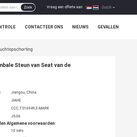
Vraag een offerte aan
Zoek
|
Dutch
NTROLE
CONTACTEER ONS
NIEUWS
GEVALLEN
Luchtopschorting
bale Steun van Seat van de
t:
Jiangsu, China
JIAHE
CCC,TS16949,E-MARK
JS-06
den Algemene voorwaarden:
10 sets