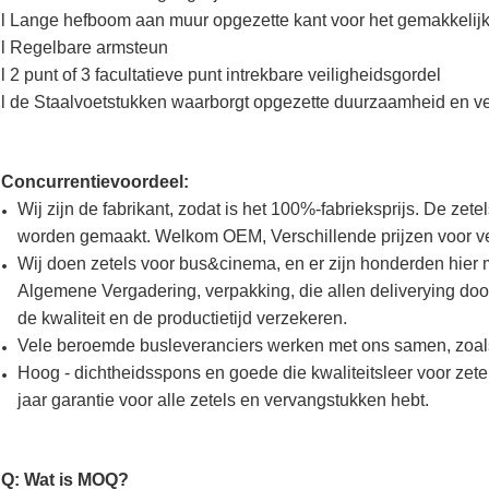
l Lange hefboom aan muur opgezette kant voor het gemakkelij
l Regelbare armsteun
l 2 punt of 3 facultatieve punt intrekbare veiligheidsgordel
l de Staalvoetstukken waarborgt opgezette duurzaamheid en ve
Concurrentievoordeel:
Wij zijn de fabrikant, zodat is het 100%-fabrieksprijs. De zet
worden gemaakt. Welkom OEM, Verschillende prijzen voor v
Wij doen zetels voor bus&cinema, en er zijn honderden hier m
Algemene Vergadering, verpakking, die allen deliverying doo
de kwaliteit en de productietijd verzekeren.
Vele beroemde busleveranciers werken met ons samen, zoa
Hoog - dichtheidsspons en goede die kwaliteitsleer voor zete
jaar garantie voor alle zetels en vervangstukken hebt.
Q: Wat is MOQ?