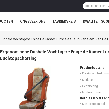
DUCTEN
ONGEVEER ONS
FABRIEKSREIS
KWALITEITSCO
Dubbele Vochtigere Enige De Kamer Lumbale Steun Van Seat Van De 
Ergonomische Dubbele Vochtigere Enige de Kamer Lum
Luchtopschorting
Productdetails:
Plaats van herkoms
Merknaam:
Certificering:
Modelnummer:
Betalen & Verzen
Min. bestelaantal: