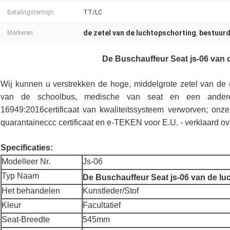
Betalingstermijn:
TT/LC
de zetel van de luchtopschorting
bestuurd
Markeren:
,
De Buschauffeur Seat js-06 van 
Wij kunnen u verstrekken de hoge, middelgrote zetel van de m
van de schoolbus, medische van seat en een andere 
16949:2016certificaat van kwaliteitssysteem verworven; onze
quarantaineccc certificaat en e-TEKEN voor E.U. - verklaard o
Specificaties:
Modelleer Nr.
Js-06
Typ Naam
De Buschauffeur Seat js-06 van de lu
Het behandelen
Kunstleder/Stof
Kleur
Facultatief
Seat-Breedte
545mm