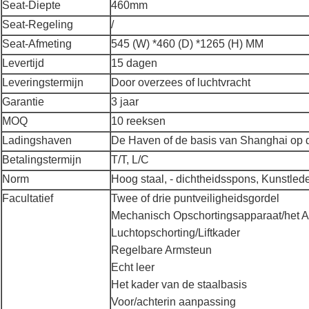
Seat-Diepte
460mm
Seat-Regeling
/
Seat-Afmeting
545 (W) *460 (D) *1265 (H) MM
Levertijd
15 dagen
Leveringstermijn
Door overzees of luchtvracht
Garantie
3 jaar
MOQ
10 reeksen
Ladingshaven
De Haven of de basis van Shanghai op d
Betalingstermijn
T/T, L/C
Norm
Hoog staal, - dichtheidsspons, Kunstlede
Facultatief
Twee of drie puntveiligheidsgordel
Mechanisch Opschortingsapparaat/het A
Luchtopschorting/Liftkader
Regelbare Armsteun
Echt leer
Het kader van de staalbasis
Voor/achterin aanpassing