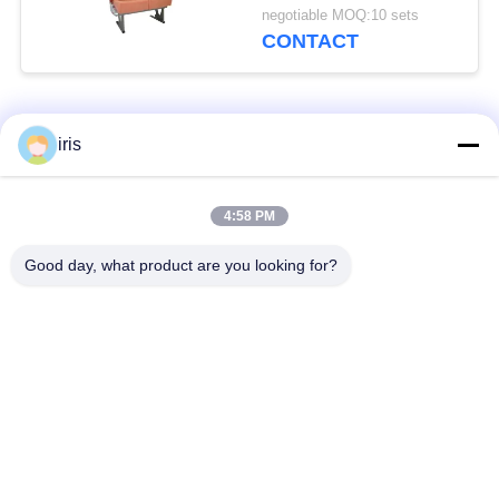
Dik Water van de
negotiable MOQ:10 sets
Buspassagier
CONTACT
populaire categorieën
Alle
iris
De Zetels van de
4:58 PM
De Zetels van de
onderlegger voor
luxebus
glazenbus
Good day, what product are you looking for?
Toeristenbus Seat
Buschauffeur Seat
commerciële
De Zetels van de
theaterplaatsing
Hiacebus
Het vouwen van Bus
De Zetels van de