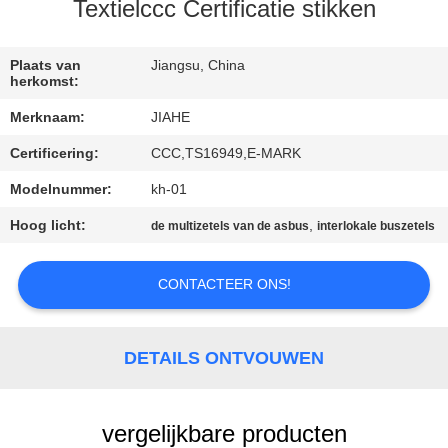
CONTACTEER
Textielccc Certificatie stikken
ONS
Plaats van
Jiangsu, China
herkomst:
NIEUWS
Merknaam:
JIAHE
Certificering:
CCC,TS16949,E-MARK
GEVALLEN
Modelnummer:
kh-01
SITEMAP
Hoog licht:
,
de multizetels van de asbus
interlokale buszetels
PRIVACY
CONTACTEER ONS!
POLICY
DETAILS ONTVOUWEN
vergelijkbare producten