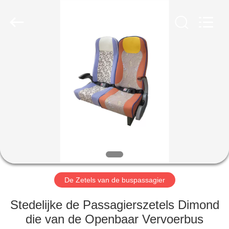
2026
Jiangsu
Golbond
Precision
Co.,
Ltd..
All
Rights
HUIS
Reserved.
PRODUCTEN
ONGEVEER
ONS
FABRIEKSREIS
De Zetels van de buspassagier
KWALITEITSCONTROLE
Stedelijke de Passagierszetels Dimond
die van de Openbaar Vervoerbus