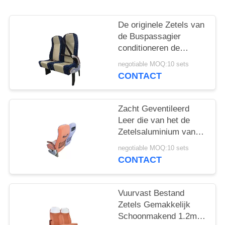
De originele Zetels van
de Buspassagier
conditioneren de
Nieuwe Achter Stevige
negotiable MOQ:10 sets
Armsteun van
CONTACT
Djustable
Zacht Geventileerd
Leer die van het de
Zetelsaluminium van
de Luxebus de
negotiable MOQ:10 sets
Legeringsvoet
CONTACT
behandelen
Vuurvast Bestand
Zetels Gemakkelijk
Schoonmakend 1.2mm