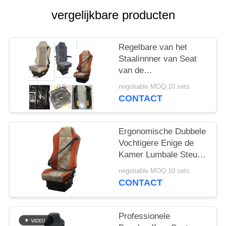
vergelijkbare producten
Regelbare van het
Staalinnner van Seat
van de
ArmsteunBuschauffeur
negotiable MOQ:10 sets
Sterke het
CONTACT
Kaderstructuur
Ergonomische Dubbele
Vochtigere Enige de
Kamer Lumbale Steun
van Seat van de
negotiable MOQ:10 sets
Luchtopschorting
CONTACT
Professionele