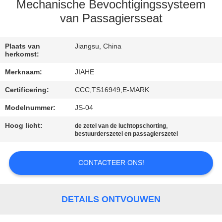
CONTACTEER
Mechanische Bevochtigingssysteem
ONS
van Passagiersseat
NIEUWS
Plaats van
Jiangsu, China
herkomst:
Merknaam:
JIAHE
GEVALLEN
Certificering:
CCC,TS16949,E-MARK
Modelnummer:
JS-04
SITEMAP
Hoog licht:
,
de zetel van de luchtopschorting
bestuurderszetel en passagierszetel
PRIVACY
POLICY
CONTACTEER ONS!
DETAILS ONTVOUWEN