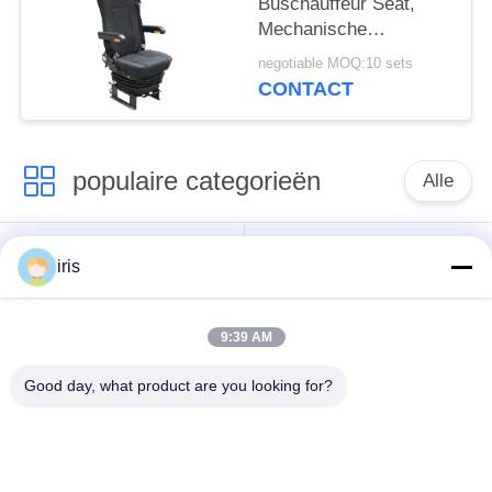
Buschauffeur Seat,
Mechanische
Opschorting en van de
negotiable MOQ:10 sets
Luchtopschorting
CONTACT
Vrachtwagenzetels
populaire categorieën
Alle
De Zetels van de
De Zetels van de
iris
onderlegger voor
luxebus
glazenbus
9:39 AM
Toeristenbus Seat
Buschauffeur Seat
Good day, what product are you looking for?
commerciële
De Zetels van de
theaterplaatsing
Hiacebus