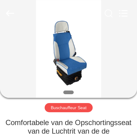
2026
Jiangsu
Golbond
Precision
Co.,
Ltd..
All
Rights
HUIS
Reserved.
PRODUCTEN
ONGEVEER
ONS
FABRIEKSREIS
Buschauffeur Seat
KWALITEITSCONTROLE
Comfortabele van de Opschortingsseat
van de Luchtrit van de de