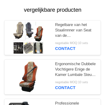
vergelijkbare producten
Regelbare van het
Staalinnner van Seat
van de
ArmsteunBuschauffeur
negotiable MOQ:10 sets
Sterke het
CONTACT
Kaderstructuur
Ergonomische Dubbele
Vochtigere Enige de
Kamer Lumbale Steun
van Seat van de
negotiable MOQ:10 sets
Luchtopschorting
CONTACT
Professionele