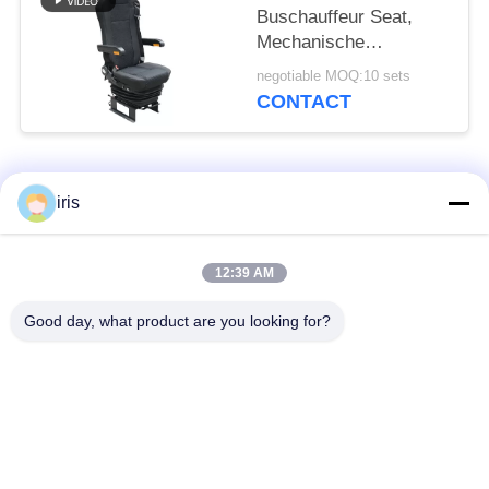
Buschauffeur Seat,
Mechanische
Opschorting en van de
negotiable MOQ:10 sets
Luchtopschorting
CONTACT
Vrachtwagenzetels
populaire categorieën
Alle
iris
De Zetels van de
12:39 AM
De Zetels van de
onderlegger voor
luxebus
glazenbus
Good day, what product are you looking for?
Toeristenbus Seat
Buschauffeur Seat
commerciële
De Zetels van de
theaterplaatsing
Hiacebus