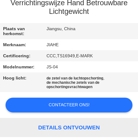
CONTACTEER
Verrichtingswijze Hand Betrouwbare
ONS
Lichtgewicht
NIEUWS
Plaats van
Jiangsu, China
herkomst:
Merknaam:
JIAHE
GEVALLEN
Certificering:
CCC,TS16949,E-MARK
Modelnummer:
JS-04
SITEMAP
Hoog licht:
,
de zetel van de luchtopschorting
de mechanische zetels van de
PRIVACY
opschortingsvrachtwagen
POLICY
CONTACTEER ONS!
DETAILS ONTVOUWEN