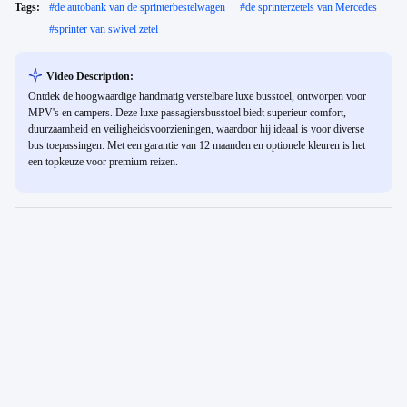
Tags:
#
de autobank van de sprinterbestelwagen
#
de sprinterzetels van Mercedes
#
sprinter van swivel zetel
Video Description:
Ontdek de hoogwaardige handmatig verstelbare luxe busstoel, ontworpen voor
MPV's en campers. Deze luxe passagiersbusstoel biedt superieur comfort,
duurzaamheid en veiligheidsvoorzieningen, waardoor hij ideaal is voor diverse
bus toepassingen. Met een garantie van 12 maanden en optionele kleuren is het
een topkeuze voor premium reizen.