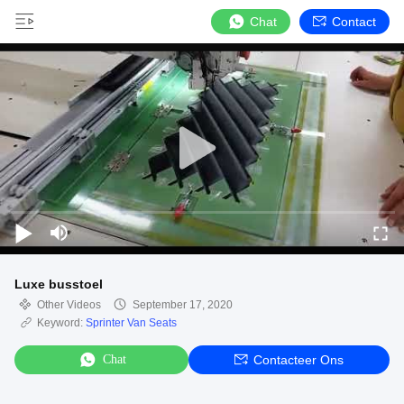
Chat
Contact
Luxe busstoel
Other Videos
September 17, 2020
Keyword:
Sprinter Van Seats
Chat
Contacteer Ons